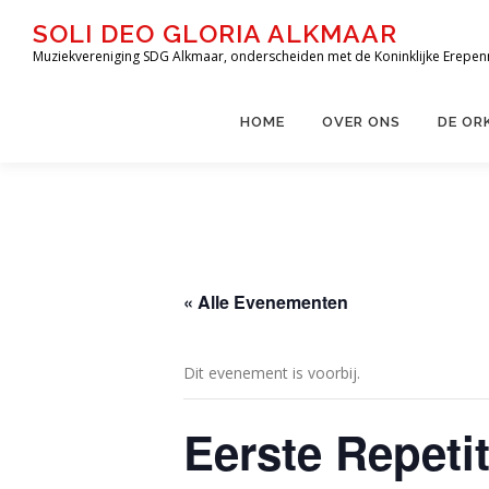
Ga
SOLI DEO GLORIA ALKMAAR
naar
Muziekvereniging SDG Alkmaar, onderscheiden met de Koninklijke Erepen
de
inhoud
HOME
OVER ONS
DE OR
« Alle Evenementen
Dit evenement is voorbij.
Eerste Repeti