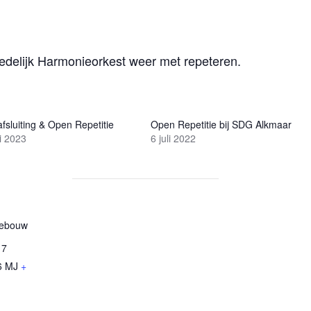
tedelijk Harmonieorkest weer met repeteren.
afsluiting & Open Repetitie
Open Repetitie bij SDG Alkmaar
ni 2023
6 juli 2022
gebouw
17
6 MJ
+