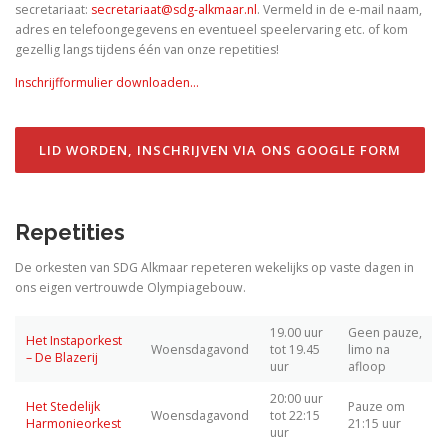
secretariaat:
secretariaat@sdg-alkmaar.nl
. Vermeld in de e-mail naam,
adres en telefoongegevens en eventueel speelervaring etc. of kom
gezellig langs tijdens één van onze repetities!
Inschrijfformulier downloaden…
LID WORDEN, INSCHRIJVEN VIA ONS GOOGLE FORM
Repetities
De orkesten van SDG Alkmaar repeteren wekelijks op vaste dagen in
ons eigen vertrouwde Olympiagebouw.
19.00 uur
Geen pauze,
Het Instaporkest
Woensdagavond
tot 19.45
limo na
– De Blazerij
uur
afloop
20:00 uur
Het Stedelijk
Pauze om
Woensdagavond
tot 22:15
Harmonieorkest
21:15 uur
uur