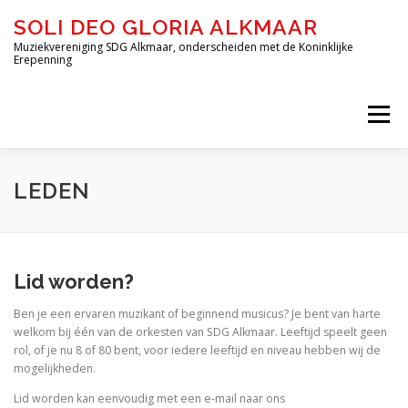
Ga
SOLI DEO GLORIA ALKMAAR
naar
de
Muziekvereniging SDG Alkmaar, onderscheiden met de Koninklijke
Erepenning
inhoud
Menu
HOME
OVER ONS
DE ORKESTEN
LEDEN
JEUGD-OPLEIDING DE BLAZERIJ
Lid worden?
Ben je een ervaren muzikant of beginnend musicus? Je bent van harte
INSCHRIJVEN – DE BLAZERIJ
AGENDA
welkom bij één van de orkesten van SDG Alkmaar. Leeftijd speelt geen
rol, of je nu 8 of 80 bent, voor iedere leeftijd en niveau hebben wij de
mogelijkheden.
FORMULIEREN
CONTACT
Lid worden kan eenvoudig met een e-mail naar ons