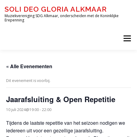
Ga
SOLI DEO GLORIA ALKMAAR
naar
de
Muziekvereniging SDG Alkmaar, onderscheiden met de Koninklijke
Erepenning
inhoud
Menu
HOME
OVER ONS
DE ORKESTEN
« Alle Evenementen
Dit evenement is voorbij.
JEUGD-OPLEIDING DE BLAZERIJ
Jaarafsluiting & Open Repetitie
INSCHRIJVEN – DE BLAZERIJ
AGENDA
10 juli 2024@19:00
-
22:00
Tijdens de laatste repetitie van het seizoen nodigen we
iedereen uit voor een gezellige jaarafsluiting.
FORMULIEREN
CONTACT