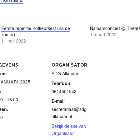
Eerste repetitie Koffieorkest (na de
Najaarsconcert @ Theate
zomer)
1 maart 2022
11 mei 2022
GEVENS
ORGANISATOR
um:
SDG Alkmaar
JANUARI 2025
Telefoon
:
0614501543
0 - 16:00
E-mail
ten:
secretariaat@sdg-
alkmaar.nl
50
Bekijk de site van
Organisator