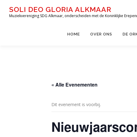
Ga
SOLI DEO GLORIA ALKMAAR
naar
Muziekvereniging SDG Alkmaar, onderscheiden met de Koninklijke Erepen
de
inhoud
HOME
OVER ONS
DE OR
« Alle Evenementen
Dit evenement is voorbij.
Nieuwjaarscon