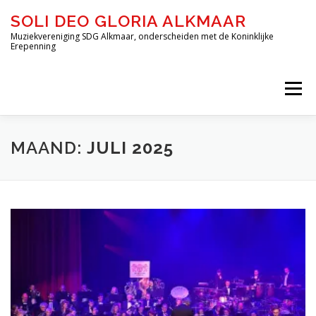
Ga
SOLI DEO GLORIA ALKMAAR
naar
de
Muziekvereniging SDG Alkmaar, onderscheiden met de Koninklijke
Erepenning
inhoud
Menu
HOME
OVER ONS
DE ORKESTEN
MAAND:
JULI 2025
JEUGD-OPLEIDING DE BLAZERIJ
INSCHRIJVEN – DE BLAZERIJ
AGENDA
FORMULIEREN
CONTACT