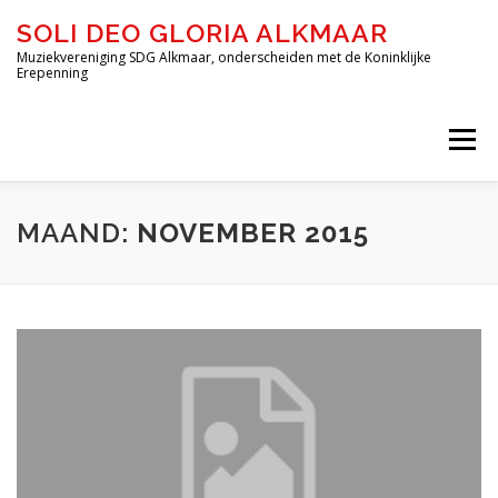
Ga
SOLI DEO GLORIA ALKMAAR
naar
de
Muziekvereniging SDG Alkmaar, onderscheiden met de Koninklijke
Erepenning
inhoud
Menu
HOME
OVER ONS
DE ORKESTEN
MAAND:
NOVEMBER 2015
JEUGD-OPLEIDING DE BLAZERIJ
INSCHRIJVEN – DE BLAZERIJ
AGENDA
FORMULIEREN
CONTACT