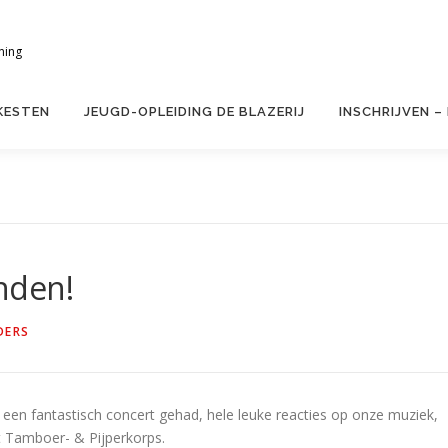
ning
KESTEN
JEUGD-OPLEIDING DE BLAZERIJ
INSCHRIJVEN –
nden!
DERS
ren een fantastisch concert gehad, hele leuke reacties op onze muziek,
 Tamboer- & Pijperkorps.