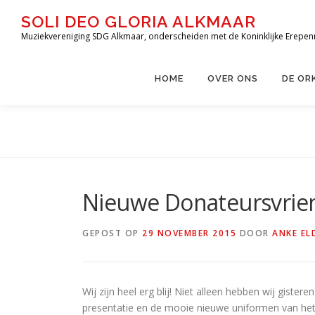
Ga
SOLI DEO GLORIA ALKMAAR
naar
Muziekvereniging SDG Alkmaar, onderscheiden met de Koninklijke Erepen
de
inhoud
HOME
OVER ONS
DE OR
Nieuwe Donateursvrie
GEPOST OP
29 NOVEMBER 2015
DOOR
ANKE EL
Wij zijn heel erg blij! Niet alleen hebben wij giste
presentatie en de mooie nieuwe uniformen van het