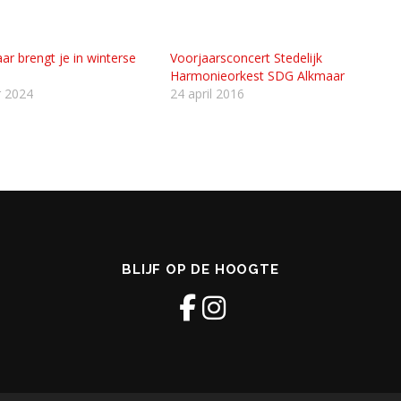
r brengt je in winterse
Voorjaarsconcert Stedelijk
Harmonieorkest SDG Alkmaar
r 2024
24 april 2016
BLIJF OP DE HOOGTE