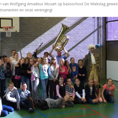
zoon van Wolfgang Amadeus Mozart op basisschool De Wiekslag gewee
strumenten en onze vereniging!