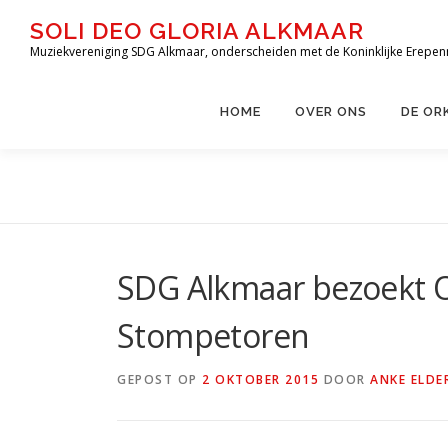
Ga
SOLI DEO GLORIA ALKMAAR
naar
Muziekvereniging SDG Alkmaar, onderscheiden met de Koninklijke Erepen
de
inhoud
HOME
OVER ONS
DE OR
SDG Alkmaar bezoekt O
Stompetoren
GEPOST OP
2 OKTOBER 2015
DOOR
ANKE ELDE