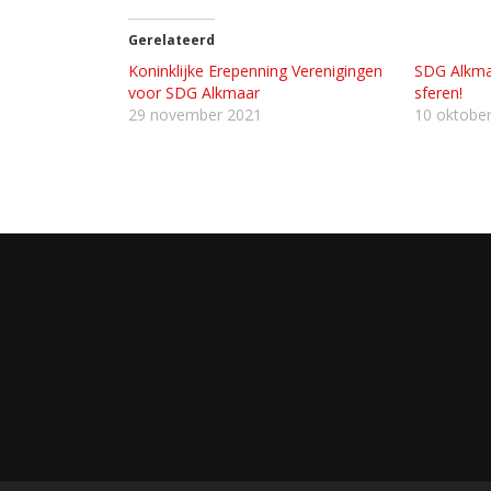
Gerelateerd
Koninklijke Erepenning Verenigingen
SDG Alkmaa
voor SDG Alkmaar
sferen!
29 november 2021
10 oktobe