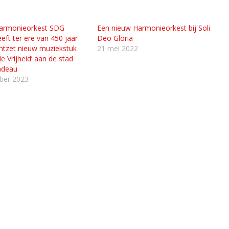
Harmonieorkest SDG
Een nieuw Harmonieorkest bij Soli
eft ter ere van 450 jaar
Deo Gloria
ntzet nieuw muziekstuk
21 mei 2022
de Vrijheid’ aan de stad
adeau
ber 2023