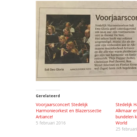
Gerelateerd
Voorjaarsconcert Stedelijk
Stedelijk 
Harmonieorkest en Blazerssectie
Alkmaar e
Artiance!
bundelen k
5 februari 2016
World
25 februar