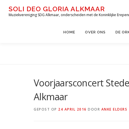
Ga
SOLI DEO GLORIA ALKMAAR
naar
Muziekvereniging SDG Alkmaar, onderscheiden met de Koninklijke Erepen
de
inhoud
HOME
OVER ONS
DE OR
Voorjaarsconcert Sted
Alkmaar
GEPOST OP
24 APRIL 2016
DOOR
ANKE ELDERS