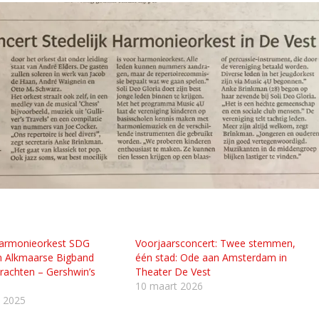
Harmonieorkest SDG
Voorjaarsconcert: Twee stemmen,
n Alkmaarse Bigband
één stad: Ode aan Amsterdam in
rachten – Gershwin’s
Theater De Vest
10 maart 2026
i 2025