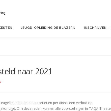
ning
KESTEN
JEUGD-OPLEIDING DE BLAZERIJ
INSCHRIJVEN –
steld naar 2021
S
teugelen, hebben de autoriteiten per direct een verbod op
kondigd. Om deze reden kunnen alle voorstellingen in TAQA Theate