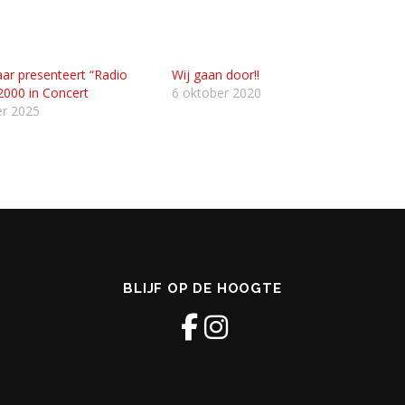
ar presenteert “Radio
Wij gaan door!!
000 in Concert
6 oktober 2020
r 2025
BLIJF OP DE HOOGTE