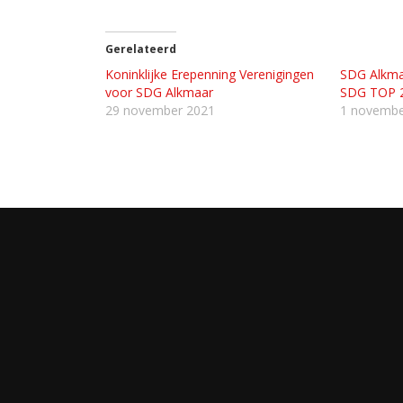
Gerelateerd
Koninklijke Erepenning Verenigingen
SDG Alkma
voor SDG Alkmaar
SDG TOP 2
29 november 2021
1 novembe