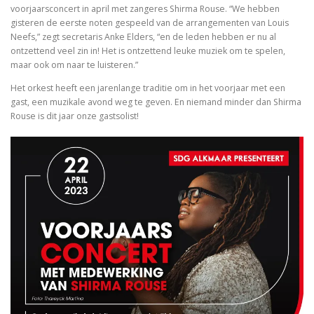
voorjaarsconcert in april met zangeres Shirma Rouse. “We hebben
gisteren de eerste noten gespeeld van de arrangementen van Louis
Neefs,” zegt secretaris Anke Elders, “en de leden hebben er nu al
ontzettend veel zin in! Het is ontzettend leuke muziek om te spelen,
maar ook om naar te luisteren.”
Het orkest heeft een jarenlange traditie om in het voorjaar met een
gast, een muzikale avond weg te geven. En niemand minder dan Shirma
Rouse is dit jaar onze gastsolist!