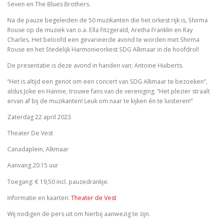
Seven en The Blues Brothers.
Na de pauze begeleiden de 50 muzikanten die het orkest rijk is, Shirma
Rouse op de muziek van o.a. Ella Fitzgerald, Aretha Franklin en Ray
Charles. Het beloofd een gevarieerde avond te worden met Shirma
Rouse en het Stedelijk Harmonieorkest SDG Alkmaar in de hoofdrol!
De presentatie is deze avond in handen van; Antoine Huiberts.
“Het is altijd een genot om een concert van SDG Alkmaar te bezoeken”,
aldus Joke en Hannie, trouwe fans van de vereniging. “Het plezier straalt
ervan af bij de muzikanten! Leuk om naar te kijken én te luisteren!”
Zaterdag 22 april 2023
Theater De Vest
Canadaplein, Alkmaar
Aanvang 20.15 uur
Toegang: € 19,50 incl. pauzedrankje.
Informatie en kaarten:
Theater de Vest
Wij nodigen de pers uit om hierbij aanwezig te zijn.