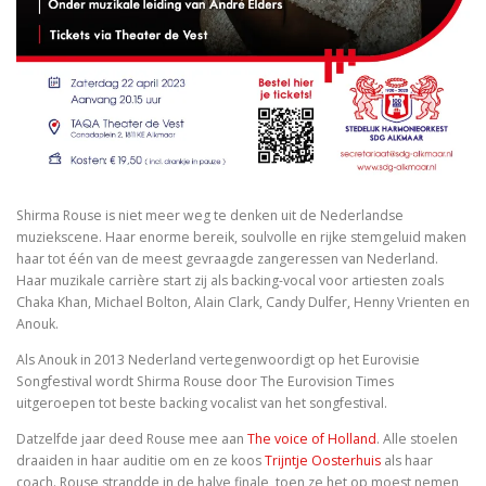
Shirma Rouse is niet meer weg te denken uit de Nederlandse
muziekscene. Haar enorme bereik, soulvolle en rijke stemgeluid maken
haar tot één van de meest gevraagde zangeressen van Nederland.
Haar muzikale carrière start zij als backing-vocal voor artiesten zoals
Chaka Khan, Michael Bolton, Alain Clark, Candy Dulfer, Henny Vrienten en
Anouk.
Als Anouk in 2013 Nederland vertegenwoordigt op het Eurovisie
Songfestival wordt Shirma Rouse door The Eurovision Times
uitgeroepen tot beste backing vocalist van het songfestival.
Datzelfde jaar deed Rouse mee aan
The voice of Holland
. Alle stoelen
draaiden in haar auditie om en ze koos
Trijntje Oosterhuis
als haar
coach. Rouse strandde in de halve finale, toen ze het op moest nemen