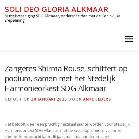
Ga
SOLI DEO GLORIA ALKMAAR
naar
de
Muziekvereniging SDG Alkmaar, onderscheiden met de Koninklijke
Erepenning
inhoud
Menu
HOME
OVER ONS
DE ORKESTEN
Zangeres Shirma Rouse, schittert op
podium, samen met het Stedelijk
Harmonieorkest SDG Alkmaar
JEUGD-OPLEIDING DE BLAZERIJ
GEPOST OP
28 JANUARI 2023
DOOR
ANKE ELDERS
INSCHRIJVEN – DE BLAZERIJ
AGENDA
Het belooft weer een prachtig muzikaal jaar te worden voor Stedelijk
Harmonieorkest SDG Alkmaar, met de wereldpremière van onze
FORMULIEREN
CONTACT
compositieopdracht later dit jaar, maar natuurlijk eerst het