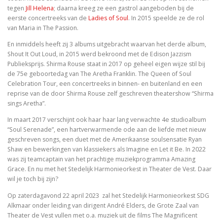
tegen
Jill Helena
; daarna kreeg ze een gastrol aangeboden bij de
eerste concertreeks van de
Ladies of Soul
. In 2015 speelde ze de rol
van Maria in The Passion.
En inmiddels heeft zij 3 albums uitgebracht waarvan het derde album,
Shout It Out Loud, in 2015 werd bekroond met de Edison Jazzism
Publieksprijs. Shirma Rouse staat in 2017 op geheel eigen wijze stil bij
de 75e geboortedag van The Aretha Franklin. The Queen of Soul
Celebration Tour, een concertreeks in binnen- en buitenland en een
reprise van de door Shirma Rouse zelf geschreven theatershow “Shirma
sings Aretha”.
In maart 2017 verschijnt ook haar haar lang verwachte 4e studioalbum
“Soul Serenade”, een hartverwarmende ode aan de liefde met nieuw
geschreven songs, een duet met de Amerikaanse soulsensatie Ryan
Shaw en bewerkingen van klassiekers als Imagine en Let it Be. In 2022
was zij teamcaptain van het prachtige muziekprogramma Amazing
Grace. En nu met het Stedelijk Harmonieorkest in Theater de Vest. Daar
wil je toch bij zijn?
Op zaterdagavond 22 april 2023 zal het Stedelijk Harmonieorkest SDG
Alkmaar onder leiding van dirigent André Elders, de Grote Zaal van
Theater de Vest vullen met o.a. muziek uit de films The Magnificent