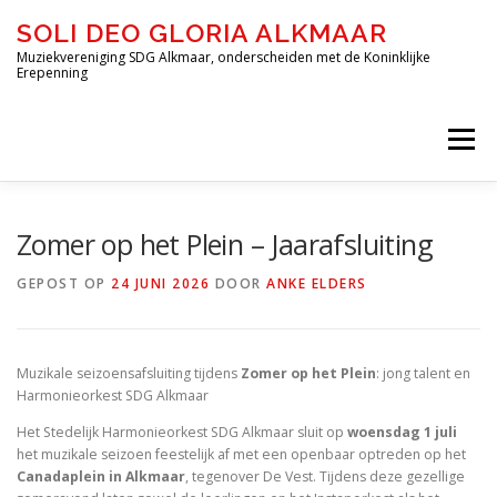
Ga
SOLI DEO GLORIA ALKMAAR
naar
de
Muziekvereniging SDG Alkmaar, onderscheiden met de Koninklijke
Erepenning
inhoud
Menu
HOME
OVER ONS
DE ORKESTEN
Zomer op het Plein – Jaarafsluiting
GEPOST OP
24 JUNI 2026
DOOR
ANKE ELDERS
JEUGD-OPLEIDING DE BLAZERIJ
Muzikale seizoensafsluiting tijdens
Zomer op het Plein
: jong talent en
INSCHRIJVEN – DE BLAZERIJ
AGENDA
Harmonieorkest SDG Alkmaar
Het Stedelijk Harmonieorkest SDG Alkmaar sluit op
woensdag 1 juli
het muzikale seizoen feestelijk af met een openbaar optreden op het
FORMULIEREN
CONTACT
Canadaplein in Alkmaar
, tegenover De Vest. Tijdens deze gezellige