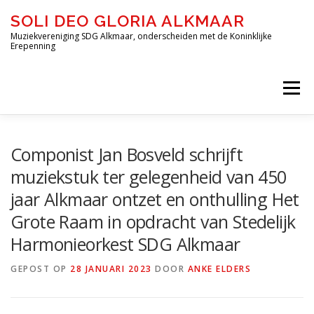
Ga
SOLI DEO GLORIA ALKMAAR
naar
de
Muziekvereniging SDG Alkmaar, onderscheiden met de Koninklijke
Erepenning
inhoud
Menu
HOME
OVER ONS
DE ORKESTEN
Componist Jan Bosveld schrijft
muziekstuk ter gelegenheid van 450
jaar Alkmaar ontzet en onthulling Het
JEUGD-OPLEIDING DE BLAZERIJ
Grote Raam in opdracht van Stedelijk
Harmonieorkest SDG Alkmaar
INSCHRIJVEN – DE BLAZERIJ
AGENDA
GEPOST OP
28 JANUARI 2023
DOOR
ANKE ELDERS
FORMULIEREN
CONTACT