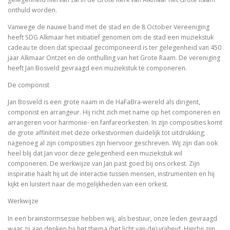
onthuld worden.
Vanwege de nauwe band met de stad en de 8 October Vereeniging
h
eeft SDG Alkmaar het initiatief genomen om de stad een muziekstuk
cadeau te doen dat
speciaal gecomponeerd is ter gelegenheid van 450
jaar Alkmaar Ontzet en de onthulling van het Grote Raam. De vereniging
heeft Jan Bosveld gevraagd een muziekstuk te componeren.
De componist
Jan Bosveld is een grote naam in de HaFaBra-wereld als dirigent,
componist en arrangeur. Hij richt zich met name op het componeren en
arrangeren voor harmonie- en fanfareorkesten. In zijn composities komt
de grote affiniteit met deze orkestvormen duidelijk tot uitdrukking;
nagenoeg al zijn composities zijn hiervoor geschreven. Wij zijn dan ook
heel blij dat Jan voor deze gelegenheid een muziekstuk wil
componeren. De werkwijze van Jan past goed bij ons orkest. Zijn
inspiratie haalt hij uit de interactie tussen mensen, instrumenten en hij
kijkt en luistert naar de mogelijkheden van een orkest.
Werkwijze
In
een brainstormsessie hebben wij, als bestuur, onze leden gevraagd
waar zij aan denken bij het thema (het licht van de) vrijheid. Hierbij zijn