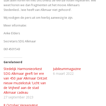
stuk laten horen en met ons orkest de eerste noten repeteren. Wie
weet horen we dan fragmenten uit het mooie Alkmaars
Stedenlied…’wie heeft van Alkmaar niet gehoord’.
Wij nodigen de pers uit om hierbij aanwezig te zijn.
Meer informatie:
Anke Elders
Secretaris SDG Alkmaar
0614501543
Gerelateerd
Stedelijk Harmonieorkest
Jubileummagazine
SDG Alkmaar geeft ter ere
6 maart 2022
van 450 jaar Alkmaar Ontzet
nieuw muziekstuk ‘Licht van
de Vrijheid’ aan de stad
Alkmaar cadeau
27 september 2023
8 October Vereeniging